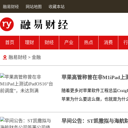
融易财经
网站地图
收藏本站
首页
理财
财经
产业
热点
消费
行
融易财经
>
金融
苹果高管称曾在非M1iPad上测试
随着更多对苹果软件工程总监CraigF
苹果为什么要这么做，也就是为什么iPadi
早间公告：ST凯撒拟与海航