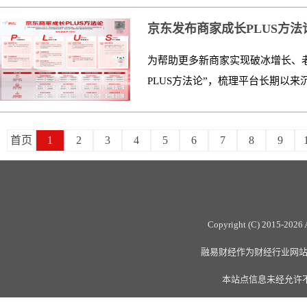
京东发布商家成长PLUS方
为帮助更多新商家实现破冰增长、老
PLUS方法论”，梳理平台长期以来
首页
1
2
3
4
5
6
7
8
9
Copyright (C) 2015-
2026 
融易财经作为财经行业网站，全
本站点信息未经允许