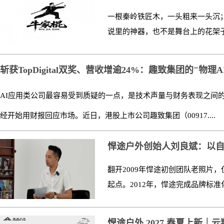
一根秦岭铁匠木，一头粗来一头沉
说里的神器，也不是舞台上的花架子
斩获TopDigital双奖、营收增逾24%：趣致集团的"物理A
AI应用类公司最容易受到质疑的一点，是技术声量与财务表现之间
经开始用财报回应市场。近日，港股上市公司趣致集团（00917....
悍途户外创始人刘良斌：以
翻开2009年悍途初创团队老照片
起点。2012年，悍途完成品牌标准
悍途户外 2027 春夏上新