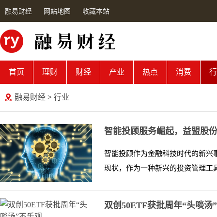
融易财经
网站地图
收藏本站
首页
理财
财经
产业
热点
消费
行
融易财经
>
行业
智能投顾服务崛起，益盟股
智能投顾作为金融科技时代的新兴
现状，作为一种新兴的投资管理工具
双创50ETF获批周年“头啖汤